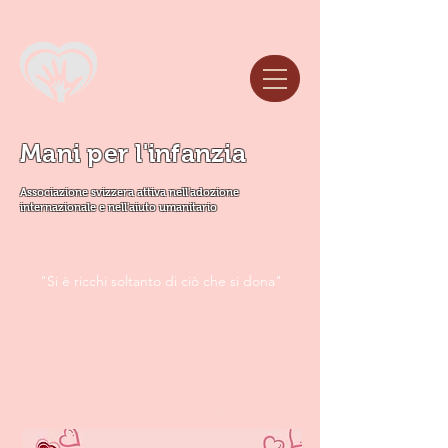
Mani per l'infanzia
Associazione svizzera attiva nell'adozione
internazionale e nell'aiuto umanitario
"Si è ricchi soltanto di ciò che si dona"