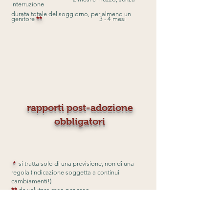
interruzione
durata totale del soggiorno, per almeno un
genitore
**
3 - 4 mesi
rapporti post-adozione
obbligatori
*
si tratta solo di una previsione, non di una
regola (indicazione soggetta a continui
cambiamenti!)
*
*
da valutare caso per caso